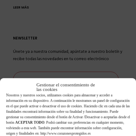
LEER MÁS
NEWSLETTER
Únete ya a nuestra comunidad, apúntate a nuestro boletín y
recibe todas las novedades en tu correo electrónico
Gestionar el consentimiento de
las cookies
He leído y acepto la
política de privacidad
y
Nosotros y nuestros socios, utilizamos cookies para almacenar y acceder a
protección de datos
información en su dispositivo. A continuación le mostramos un panel de configuración
Acepto que me envíen comunicaciones comerciales
en el que puede activar o desactivar el uso de cookies. Haciendo clic en cada una de las
y promocionales
finalidades encontrará información sobre su finalidad y funcionamiento. Puede
gestionar su consentimiento desde el botón de Activar /Desactivar o aceptarlas desde el
botón
ACEPTAR TODO
. Podrá cambiar sus preferencias en cualquier momento,
volviendo a esta web. También puede encontrar información sobre configuración,
origen y finalidades en: http://www.corazonesprotegidos.es