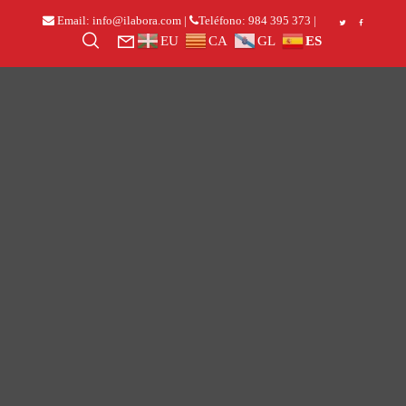
Email:
info@ilabora.com
|
Teléfono:
984 395 373 |
EU
CA
GL
ES