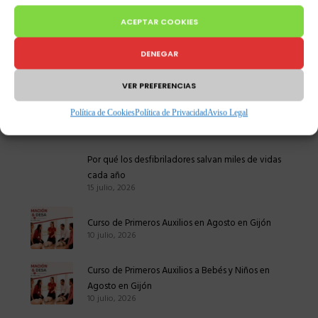
ACEPTAR COOKIES
DENEGAR
VER PREFERENCIAS
Política de Cookies
Política de Privacidad
Aviso Legal
ÚLTIMAS NOTICIAS
Por qué los desfibriladores salvan miles de vidas
cada año
15 julio, 2026
Curso de Primeros Auxilios en Agosto en Gijón
10 julio, 2026
Curso de Primeros Auxilios a Bebés y Niños en
Agosto en Gijón
10 julio, 2026